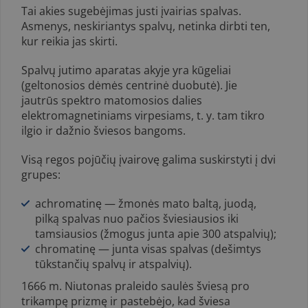
Tai akies sugebėjimas justi įvairias spalvas.
Asmenys, neskiriantys spalvų, netinka dirbti ten,
kur reikia jas skirti.
Spalvų jutimo aparatas akyje yra kūgeliai
(geltonosios dėmės centrinė duobutė). Jie
jautrūs spektro matomosios dalies
elektromagnetiniams vir­pesiams, t. y. tam tikro
ilgio ir dažnio šviesos bangoms.
Visą regos pojūčių įvairovę galima suskirstyti į dvi
grupes:
achromatinę — žmonės mato baltą, juodą,
pilką spalvas nuo pačios šviesiau­sios iki
tamsiausios (žmogus junta apie 300 atspalvių);
chromatinę — junta visas spalvas (dešimtys
tūkstančių spalvų ir atspalvių).
1666 m. Niutonas praleido saulės šviesą pro
trikampę prizmę ir paste­bėjo, kad šviesa