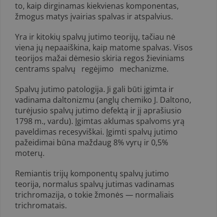
to, kaip dirginamas kiekvienas komponentas,
žmogus matys įvairias spalvas ir at­spalvius.
Yra ir kitokių spalvų jutimo teorijų, tačiau nė
viena jų nepaaiškina, kaip matome spalvas. Visos
teorijos mažai dėmesio skiria regos žieviniams
centrams spalvų regėjimo mechanizme.
Spalvų jutimo patologija. Ji gali būti įgimta ir
vadinama daltonizmu (anglų chemiko J. Daltono,
turėjusio spalvų jutimo defektą ir jį aprašiusio
1798 m., vardu). Įgimtas aklumas spalvoms yrą
paveldimas recesyviškai. Įgimti spalvų jutimo
pažeidimai būna maždaug 8% vyrų ir 0,5%
moterų.
Remiantis trijų komponentų spalvų jutimo
teorija, normalus spalvų jutimas vadinamas
trichromazija, o tokie žmonės — normaliais
trichromatais.