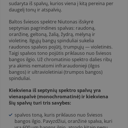
sudaryta iš spalvų, kurios viena į kitą pereina per
dauge­lį tonų ir atspalvių.
Baltos šviesos spektre Niutonas išskyrė
septynias pagrindines spalvas: raudoną,
oranžinę, geltoną, žalią, žydrą, mėlyną ir
violetinę. Ilgųjų bangų spinduliai sukelia
raudonos spalvos pojūtį, trumpųjų — vio­letinės.
Taigi spalvos tono pojūtis priklauso nuo šviesos
bangos ilgio. Už chromatinio spektro dalies ribų
yra akimis nematomi infraraudonieji (ilgos
bangos) ir ultravioletiniai (trumpos bangos)
spinduliai.
Kiek­viena iš septynių spektro spalvų yra
vienaspalvė (monochromatinė) ir kiekviena
šių spalvų turi tris savybes:
spalvos toną, kuris priklauso nuo šviesos
bangos ilgio. Pavyzdžiui, oranžinė spalva, kuri
yra 600 µm bangos ilgio, atrodo kitaip negu