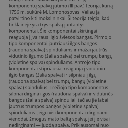
komponentų spalvų jutimo (III pav.) teorija, kurią
1756 m. sukūrė M. Lomonosovas. Vėliau ją
patvirtino kiti mokslininkai. Ši teorija teigia, kad
tinklainėje yra trys spalvą juntantys
komponentai. Šie komponentai skirtingai
reaguoja į įvairaus ilgio šviesos bangas. Pirmojo
tipo komponentai jautriausi ilgos bangos
(raudona spalva) spinduliams ir mažai jautrūs
vidutinio ilgumo (žalia spalva) bei trumpų bangų
(violetinė spalva) spinduliams. Antrojo tipo
komponentai stipriausiai reaguoja į vidutinio
ilgio bangas (žalia spalva) ir silpniau į ilgų
(raudona spalva) bei trumpų bangų (violetinė
spalva) spindulius. Trečiojo tipo komponen­tus
silpnai dirgina ilgos (raudona spalva) ir vidutinės
bangos (žalia spalva) spinduliai, tačiau jie labai
jautrūs trumpos bangos (violetinė spalva)
spinduliams. Jeigu visi komponentai dirginami
vienodai, žmogus mato baltą spalvą, jei jie visai
nedirginami — juodą spalvą. Priklausomai nuo