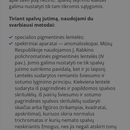
apie savo ydą nežino. Spalvų skyrimo klaidas
galima nustatyti tik tam tikromis sąlygomis.
Tiriant spalvų jutimą, naudojami du
svarbiausi metodai:
specialios pigmen­tinės lentelės;
spektriniai aparatai — anomaloskopai. Mūsų
Respublikoje naudojamos J. Rabkino
polichromatinės pigmentinės len­telės (IV
pav.). Jomis galima nustatyti ne tik spalvų
jutimo sutrikimo pa­vidalą, bet ir jo laipsnį.
Lentelės sudarytos remiantis šviesumo ir
sotumo lyginimo principu. Kiekviena lentelė
sudaryta iš pagrindinės ir papildomos spalvos
skritulėlių. Iš įvairių šviesumo ir sotumo
pagrindinės spalvos skri­tulėlių sudaryti
skaičiai arba figūros (trikampiai, kvadratai,
apskritimai), kuriuos skiria normalus
trichromatas ir kurių nemato spalvų
neskiriantis žmogus, nes jis negali atskirti tonų