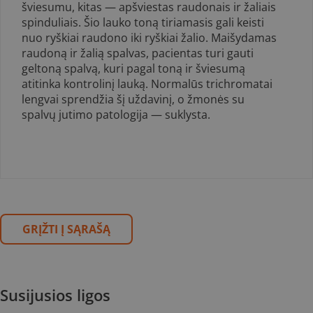
šviesumu, kitas — apšvies­tas raudonais ir žaliais
spinduliais. Šio lauko toną tiriamasis gali keisti
nuo ryškiai raudono iki ryškiai žalio. Maišydamas
raudoną ir žalią spalvas, pacientas turi gauti
geltoną spalvą, kuri pagal toną ir šviesumą
atitinka kontrolinį lauką. Normalūs trichromatai
lengvai sprendžia šį uždavinį, o žmonės su
spalvų jutimo patologija — suklysta.
GRĮŽTI Į SĄRAŠĄ
Susijusios ligos