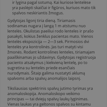
ir lygina pagal sotumą. Kai kuriose lentelėse
yra paslėpti skaičiai ir figūros, kuriuos mato tik
spalvos neski­riantis žmogus.
Gydytojas ligonį tiria dieną. Tiriamasis
sodinamas nugara į langą 1 m atstumu nuo
lentelės. Okulistas paeiliui rodo lenteles ir prašo
pasakyti, kokius ženklus pacientas mato. Vienos
lentelės ekspozicija — 2—3 sek. Pirmosios dvi
lentelės yra kontrolinės. Jas turi matyti visi
žmonės. Rodant kontrolines lenteles, tiriamajam
paaiškinamas jo uždavinys. Gydytojas re­gistruoja
paciento atsakymus į kiekvieną lentelę, po to
sugretina su lente­lės priede esančiais
nurodymais. Šitaip galima nustatyti aklumą
spalvoms arba spalvų anomalijos laipsnį.
Tiksliausias spektrinis spalvų jutimo tyrimas yra
anomaloskopija. Anomaloskopo veikimo
principas — tai dviejų spalvų laukų lyginimas.
Vienas laukas yra geltonos spalvos su kintamu