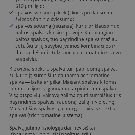
610 µm ilgio;
spalvos šviesumą (kiekį), kuris priklauso nuo
šviesos šaltinio šviesumo;
spalvos so­tumą (niuansą), kuris priklauso nuo
baltos spalvos kiekio spalvoje. Kuo daugiau
baltos spalvos, tuo pagrindinė spalva mažiau
soti. Šių trijų sa­vybių įvairios kombinacijos ir
duoda dešimtis tūkstančių chromatinių spalvų
atspalvių.
Kiekviena spektro spalva turi papildomą spalvą,
su kuria ją sumai­šius gaunama achromatinė
spalva — balta ar pilka. Maišant spalvas ki­tomis
kombinacijomis, gaunama tarpinio tono spalva.
Visą atspalvių įvairovę galima gauti sumaišius tris
pagrindines spalvas: raudoną, žalią ir violetinę.
Maišant šias spalvas, galima gauti visas spektro
spalvas (trichromatinė sistema).
Spalvų jutimo fiziologija dar nevisiškai
išnagrinėta. Labiausiai papli­tusi trijų