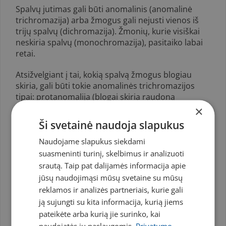
Spalvų jutimas gali būti anomalinis (anomalinė
trichromazija) arba žmogus gali nejusti vienos iš
trijų spalvų (dichromazija). Žmonių, kurie visiškai
neskiria spalvų (monochromazija), pasitaiko labai
retai.
Atsižvelgiant į tai, kokią spalvą žmogus blogiau
skiria, gali būti tokie anomalinės trichromazijos
tipai: protanomalija (blogai skiria rau­doną
spalvą), deuteranomalija (blogai skiria žalią
×
spalvą) ir tritanomalija (blogai skiria violetinę
Ši svetainė naudoja slapukus
spalvą).
Naudojame slapukus siekdami
Dichromazija taip pat būna trijų tipų:
suasmeninti turinį, skelbimus ir analizuoti
srautą. Taip pat dalijamės informacija apie
protanopija;
jūsų naudojimąsi mūsų svetaine su mūsų
deuteranopija;
reklamos ir analizės partneriais, kurie gali
tritanopija.
ją sujungti su kita informacija, kurią jiems
Įgimta spalvų jutimo patologija visuomet būna
pateikėte arba kurią jie surinko, kai
abiejų akių, kitos regos funkcijos esti normalios.
naudojatės jų paslaugomis.
Privatumo