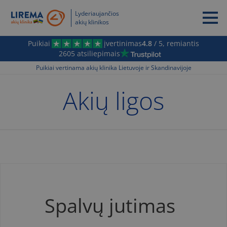
Lyderiaujančios
akių klinikos
Puikiai
įvertinimas
4.8
/ 5, remiantis
2605 atsiliepimais
Puikiai vertinama akių klinika Lietuvoje ir Skandinavijoje
Akių ligos
Spalvų jutimas