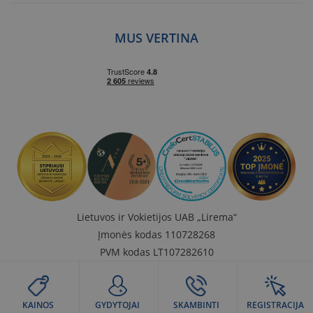
MUS VERTINA
Lietuvos ir Vokietijos UAB „Lirema“
Įmonės kodas 110728268
PVM kodas LT107282610
A. s. LT407300010000180435,
Bankas „Swedbank“, AB
KAINOS
GYDYTOJAI
SKAMBINTI
REGISTRACIJA