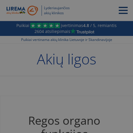
Lyderiaujančios
akių klinikos
Puikiai
įvertinimas
4.8
/ 5, remiantis
2604 atsiliepimais
Puikiai vertinama akių klinika Lietuvoje ir Skandinavijoje
Akių ligos
Regos organo