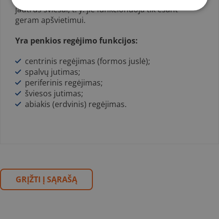
jautrūs šviesai, t. y. jie funkcionuoja tik esant
geram apšvietimui.
Yra penkios regėjimo funkcijos:
centrinis regėjimas (formos juslė);
spalvų jutimas;
periferinis regėjimas;
šviesos jutimas;
abiakis (erdvinis) regėjimas.
GRĮŽTI Į SĄRAŠĄ