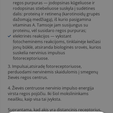
regos purpuras — jodopsinas kūgeliuose ir
rodopsinas stiebeliuose suskyla į sudėtines
dalis: proteiną ir retineną (karotinoidų grupės
dažomąją medžiagą), iš kurio pasigamina
vitaminas A. Tamsoje jam susijungus su
proteinu, vėl susi­daro regos purpuras;
elektrinės reakcijos — vykstant
fotocheminėms reakcijoms, tin­klainėje keičiasi
jonų būklė, atsiranda biologinės srovės, kurios
su­skelia nervinius impulsus
fotoreceptoriuose.
3. Impulsai,atsiradę fotoreceptoriuose,
perduodami nervinėmis skaidulomis į smegenų
žievės regos centrus.
4. Žievės centruose nervinio impulso energija
virsta regos pojūčiu. Iki šiol mokslininkams
neaišku, kaip visa tai įvyksta.
Suprantama, kad akis yra distancinis receptorius,