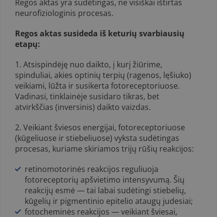
Regos aktas yra sudėtingas, ne visiškai ištirtas
neurofiziologinis procesas.
Regos aktas susideda iš keturių svarbiausių
etapų:
1. Atsispindėję nuo daikto, į kurį žiūrime,
spinduliai, akies optinių terpių (ragenos, lęšiuko)
veikiami, lūžta ir susikerta fotoreceptoriuose.
Vadinasi, tinklainėje susidaro tikras, bet
atvirkščias (inversinis) daikto vaizdas.
2. Veikiant šviesos energijai, fotoreceptoriuose
(kūgeliuose ir stiebe­liuose) vyksta sudėtingas
procesas, kuriame skiriamos trijų rūšių reakcijos:
retinomotorinės reakcijos reguliuoja
fotoreceptorių apšvieti­mo intensyvumą. Šių
reakcijų esmė — tai labai sudėtingi stiebelių,
kūge­lių ir pigmentinio epitelio ataugų judesiai;
fotocheminės reakcijos — veikiant šviesai,