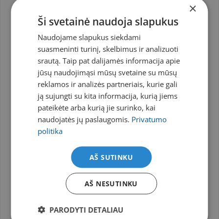
informuojantis apie išorinį pasaulį betarpiškai su
×
juo nekontaktuodamas. Apie 70% informa­cijos
Ši svetainė naudoja slapukus
žmogus gauna regos organo dėka.
Naudojame slapukus siekdami
Šviesos jutimas yra visų regos organo funkcijų
suasmeninti turinį, skelbimus ir analizuoti
pagrindas. Tinklai­nės funkcinė geba yra skirtinga
srautą. Taip pat dalijamės informacija apie
įvairiose jos vietose. Geriausio matymo vieta
jūsų naudojimąsi mūsų svetaine su mūsų
tinklainėje yra geltonoji dėmė ir ypač centrinė
reklamos ir analizės partneriais, kurie gali
duobtė, ku­rioje yra tik neuroepitelis ir labai
ją sujungti su kita informacija, kurią jiems
diferencijuoti kūgeliai. Sveikam žmogui daikto
pateikėte arba kurią jie surinko, kai
vaizdas atsispindi centrinėje duobutėje. Kuo
naudojatės jų paslaugomis.
Privatumo
toliau nuo centro projektuojamas daikto vaizdas,
politika
tuo jis mažiau ryškus.
1868 m. M. Šulce, remdamasis tuo, kad naktinių
AŠ SUTINKU
gyvūnų tinklainė daugiausia sudaryta iš stiebelių,
o dieną aktyvių gyvūnų — iš kūgelių, padarė
AŠ NESUTINKU
prielaidą apie dvejopą regos prigimtį, t. y. dieną
regėjime dalyvauja kūgeliai, o naktį — stiebeliai.
Stiebeliai yra labai jautrūs šviesai, bet nejautrūs
PARODYTI DETALIAU
spalvoms. Kūgeliai jautrūs spalvoms, bet mažiau