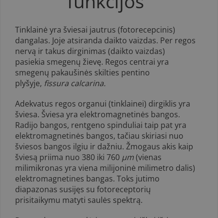
funkcijos
Tinklainė yra šviesai jautrus (fotorecepcinis)
dangalas. Joje atsiranda daikto vaizdas. Per regos
nervą ir takus dirginimas (daikto vaizdas)
pasiekia smegenų žievę. Regos centrai yra
smegenų pakaušinės skilties pentino
plyšyje,
fissura calcarina.
Adekvatus regos organui (tinklainei) dirgiklis yra
šviesa. Šviesa yra elektromagnetinės bangos.
Radijo bangos, rentgeno spinduliai taip pat yra
elektromagnetinės bangos, tačiau skiriasi nuo
šviesos bangos ilgiu ir dažniu. Žmogaus akis kaip
šviesą priima nuo 380 iki 760
µm
(vienas
milimikronas yra viena milijoninė milimetro dalis)
elektromagnetines bangas. Toks jutimo
diapazonas susijęs su fotoreceptorių
prisitaikymu matyti saulės spektrą.