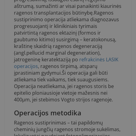
aštrumą, sumažinti ar visai panaikinti kiaurinės
ragenos transplantacijos būtinybę.Ragenos
sustiprinimo operacija atliekama diagnozavus
progresuojantį ir klinikiniais tyrimais
patvirtintą ragenos ektazinį (formos ir
gaubtumo kitimo) susirgimą – keratokonusą,
kraštinę skaidrią ragenos degeneraciją
(angl.pellucid marginal degeneration),
jatrogeninę keratektaziją po
refrakcinės LASIK
operacijos
, ragenos tirpimą, atsparų
įprastiniam gydymui.Ši operacija gali būti
atliekama tiek vaikams, tiek suaugusiems.
Operacija neatliekama, jei ragenos storis be
epitelio ploniausioje vietoje mažesnis nei
400µm, jei stebimos Vogto strijos ragenoje.
Operacijos metodika
Ragenos sustiprinimas – tai papildomų
cheminių jungčių ragenos stromoje sukėlimas,