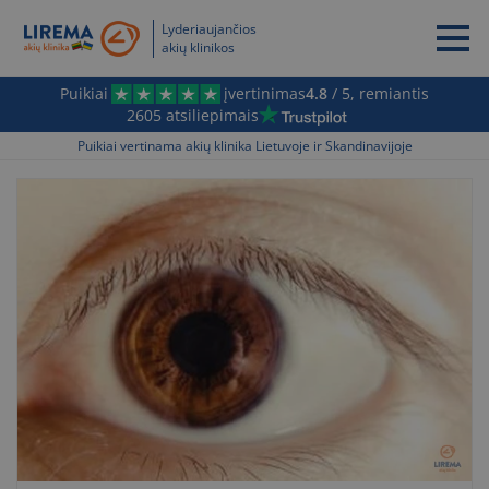
Lyderiaujančios
akių klinikos
Puikiai
įvertinimas
4.8
/ 5, remiantis
2605 atsiliepimais
Puikiai vertinama akių klinika Lietuvoje ir Skandinavijoje