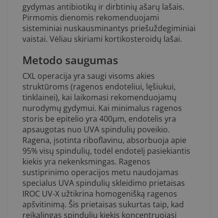
gydymas antibiotikų ir dirbtinių ašarų lašais.
Pirmomis dienomis rekomenduojami
sisteminiai nuskausminantys priešuždegiminiai
vaistai. Vėliau skiriami kortikosteroidų lašai.
Metodo saugumas
CXL operacija yra saugi visoms akies
struktūroms (ragenos endoteliui, lęšiukui,
tinklainei), kai laikomasi rekomenduojamų
nurodymų gydymui. Kai minimalus ragenos
storis be epitelio yra 400µm, endotelis yra
apsaugotas nuo UVA spindulių poveikio.
Ragena, įsotinta riboflavinu, absorbuoja apie
95% visų spindulių, todėl endotelį pasiekiantis
kiekis yra nekenksmingas. Ragenos
sustiprinimo operacijos metu naudojamas
specialus UVA spindulių skleidimo prietaisas
IROC UV-X užtikrina homogenišką ragenos
apšvitinimą. Šis prietaisas sukurtas taip, kad
reikalingas spindulių kiekis koncentruojasi