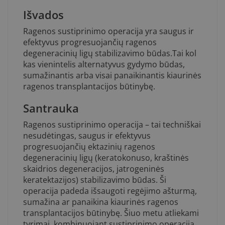
Išvados
Ragenos sustiprinimo operacija yra saugus ir
efektyvus progresuojančių ragenos
degeneracinių ligų stabilizavimo būdas.Tai kol
kas vienintelis alternatyvus gydymo būdas,
sumažinantis arba visai panaikinantis kiaurinės
ragenos transplantacijos būtinybę.
Santrauka
Ragenos sustiprinimo operacija – tai techniškai
nesudėtingas, saugus ir efektyvus
progresuojančių ektazinių ragenos
degeneracinių ligų (keratokonuso, kraštinės
skaidrios degeneracijos, jatrogeninės
keratektazijos) stabilizavimo būdas. Ši
operacija padeda išsaugoti regėjimo ašturmą,
sumažina ar panaikina kiaurinės ragenos
transplantacijos būtinybę. Šiuo metu atliekami
tyrimai, kombinuojant sustiprinimo operaciją