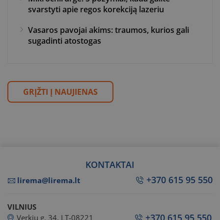
svarstyti apie regos korekciją lazeriu
Vasaros pavojai akims: traumos, kurios gali
sugadinti atostogas
GRĮŽTI Į NAUJIENAS
KONTAKTAI
+370 615 95 550
lirema@lirema.lt
VILNIUS
+370 615 95 550
Verkių g. 34, LT-08221