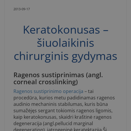
2013-09-17
Keratokonusas –
šiuolaikinis
chirurginis gydymas
Ragenos sustiprinimas (angl.
corneal crosslinking)
Ragenos sustiprinimo operacija
– tai
procedūra, kurios metu padidinamas ragenos
audinio mechaninis stabilumas, kuris būna
sumažėjęs sergant tokiomis ragenos ligomis,
kaip keratokonusas, skaidri kraštinė ragenos
degeneracija (angl.pellucid marginal
degeneration), jatrogeninė keratektazija.Ši