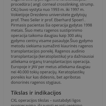
procedūra ( angl. corneal crosslinking, strump.
CXL) buvo vystyta nuo 1993 m. iki 1997 m.
Vokietijoje Drezdeno universitete gydytojų
prof. Theo Seiler ir prof. Eberhard Spoerl .
Pirmasis pacientas šia operacija gydytas 1998
metais. Šiuo metu ragenos sustiprinimo
operacija taikoma daugiau kaip 300 akių
gydymo centrų visame pasaulyje.Šiuo gydymo
metodu siekiama sumažinti kiaurinės ragenos
transplantacijos poreikį. Ragenos audinio
transplantacija (keratoplastika) yra dažniausiai
atliekama organų transplantacijos operacija.
Europoje ir JAV per metus atliekama daugiau
nei 40.000 tokių operacijų. Keratoplastikų
poreikis kur kas didesnis, bet apribotas
donorinės ragenos stygiaus.
Tikslas ir indikacijos
CXL operacijos tikslas – sustabdyti ligos
progresavimą, išsaugoti esantį regėjimo