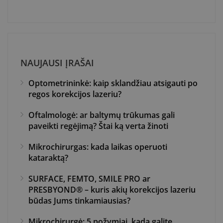
NAUJAUSI ĮRAŠAI
Optometrininkė: kaip sklandžiau atsigauti po
regos korekcijos lazeriu?
Oftalmologė: ar baltymų trūkumas gali
paveikti regėjimą? Štai ką verta žinoti
Mikrochirurgas: kada laikas operuoti
kataraktą?
SURFACE, FEMTO, SMILE PRO ar
PRESBYOND® – kuris akių korekcijos lazeriu
būdas Jums tinkamiausias?
Mikrochirurgė: 5 požymiai, kada galite