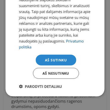
operacijos rega pagerėja trim – keturiom
suasmeninti turinį, skelbimus ir analizuoti
eilutėm. Lietuvoje ši operacija pradėta taikyti
srautą. Taip pat dalijamės informacija apie
prieš metus UAB Lirema Akių ligų klinikoje,
jūsų naudojimąsi mūsų svetaine su mūsų
Vilniuje.
reklamos ir analizės partneriais, kurie gali
Tolesni tyrimai
ją sujungti su kita informacija, kurią jiems
pateikėte arba kurią jie surinko, kai
Įgyjant vis daugiau patirties taikant CXL
naudojatės jų paslaugomis.
Privatumo
klinikinėje praktikoje, ši operacija pradedama
politika
kombinuoti su ragenos ektazinių ligų sukeltų
refrakcijos ydų chirurginiu gydymu. Atliekama
vienmomentė astigmatizmo korekcija
AŠ SUTINKU
eksimeriniu lazeriu ir CXL, astigmatizmo
korekcija ragenos implantais (Intacts, Ferrara
AŠ NESUTINKU
rings) ir CXL. Taip pat, remiantis tuo, kad UVA
spinduliai suardo mikrobų DNR, laisvieji
radikalai suardo mikrobų ląstelių sieneles,
PARODYTI DETALIAU
papildomos jungtys didina ragenos
atsparumą, ši procedūra taikoma įprastiniam
gydymui nepasiduodančioms ragenos
drumstims, opoms gydyti.