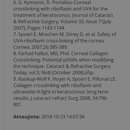
6. G. Kymionis, D. Portaliou Corneal
crosslinking with riboflavin and UVA for the
treatment of keratoconus. Journal of Cataract
& Refractive Surgery, Volume 33, Issue 7 (July
2007), Pages 1143-1144.
7. Spoerl E, Mrochen M, Sliney D, et al. Safety of
UVA-riboflavin cross-linking of the cornea.
Cornea. 2007;26:385-389.
8. Farhad hafezi, MD, Phd. Corneal Collagen
Crosslinking: Potential pitfalls when modifying
the technique. Cataract & Refractive Surgery
Today, vol.3, No8 (October 2008),65p.
9. Raiskup-Wolf F, Hoyer A, Spoerl E, Pillunat LE.
Collagen crosslinking with riboflavin and
ultraviolet-A light in keratoconus: long term
results. J cataract refract Surg 2008; 34:796-
801.
Atnaujinta:
2018-10-23 14:07:34