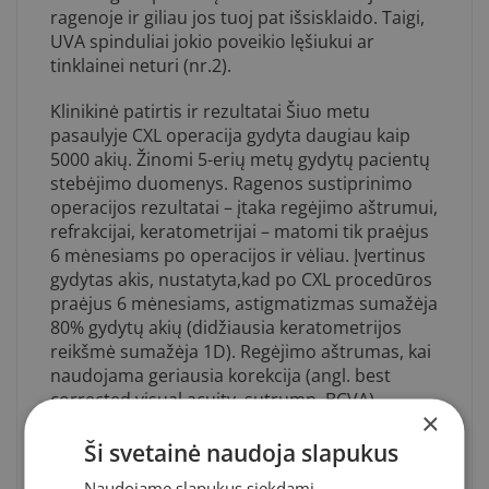
ragenoje ir giliau jos tuoj pat išsisklaido. Taigi,
UVA spinduliai jokio poveikio lęšiukui ar
tinklainei neturi (nr.2).
Klinikinė patirtis ir rezultatai Šiuo metu
pasaulyje CXL operacija gydyta daugiau kaip
5000 akių. Žinomi 5-erių metų gydytų pacientų
stebėjimo duomenys. Ragenos sustiprinimo
operacijos rezultatai – įtaka regėjimo aštrumui,
refrakcijai, keratometrijai – matomi tik praėjus
6 mėnesiams po operacijos ir vėliau. Įvertinus
gydytas akis, nustatyta,kad po CXL procedūros
praėjus 6 mėnesiams, astigmatizmas sumažėja
80% gydytų akių (didžiausia keratometrijos
reikšmė sumažėja 1D). Regėjimo aštrumas, kai
naudojama geriausia korekcija (angl. best
corrected visual acuity, sutrump. BCVA),
×
pagerėja 85% gydytų akių.Praėjus 9-30
mėnesių po CXL, regėjimo aštrumas pagerėja
Ši svetainė naudoja slapukus
viena ar dviem eilutėm, o po 30-60 mėnesių po
Naudojame slapukus siekdami