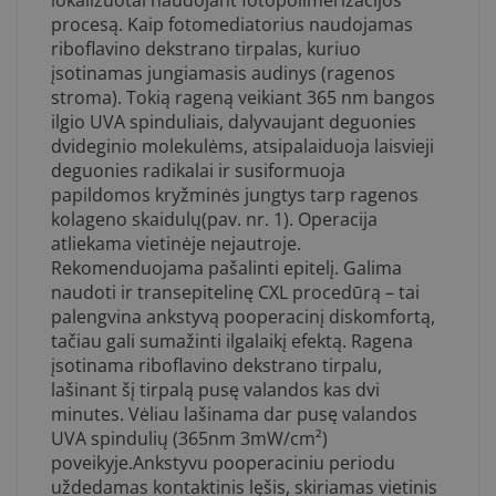
lokalizuotai naudojant fotopolimerizacijos
procesą. Kaip fotomediatorius naudojamas
riboflavino dekstrano tirpalas, kuriuo
įsotinamas jungiamasis audinys (ragenos
stroma). Tokią rageną veikiant 365 nm bangos
ilgio UVA spinduliais, dalyvaujant deguonies
dvideginio molekulėms, atsipalaiduoja laisvieji
deguonies radikalai ir susiformuoja
papildomos kryžminės jungtys tarp ragenos
kolageno skaidulų(pav. nr. 1). Operacija
atliekama vietinėje nejautroje.
Rekomenduojama pašalinti epitelį. Galima
naudoti ir transepitelinę CXL procedūrą – tai
palengvina ankstyvą pooperacinį diskomfortą,
tačiau gali sumažinti ilgalaikį efektą. Ragena
įsotinama riboflavino dekstrano tirpalu,
lašinant šį tirpalą pusę valandos kas dvi
minutes. Vėliau lašinama dar pusę valandos
UVA spindulių (365nm 3mW/cm²)
poveikyje.Ankstyvu pooperaciniu periodu
uždedamas kontaktinis lęšis, skiriamas vietinis