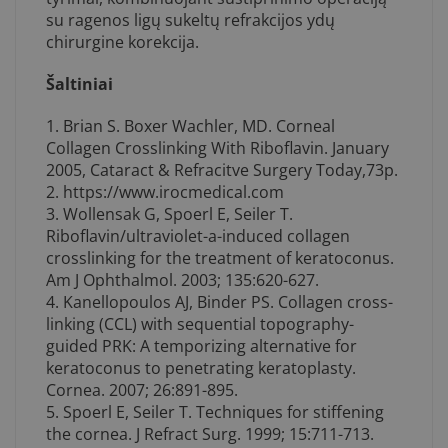
su ragenos ligų sukeltų refrakcijos ydų
chirurgine korekcija.
Šaltiniai
1. Brian S. Boxer Wachler, MD. Corneal
Collagen Crosslinking With Riboflavin. January
2005, Cataract & Refracitve Surgery Today,73p.
2. https://www.irocmedical.com
3. Wollensak G, Spoerl E, Seiler T.
Riboflavin/ultraviolet-a-induced collagen
crosslinking for the treatment of keratoconus.
Am J Ophthalmol. 2003; 135:620-627.
4. Kanellopoulos AJ, Binder PS. Collagen cross-
linking (CCL) with sequential topography-
guided PRK: A temporizing alternative for
keratoconus to penetrating keratoplasty.
Cornea. 2007; 26:891-895.
5. Spoerl E, Seiler T. Techniques for stiffening
the cornea. J Refract Surg. 1999; 15:711-713.