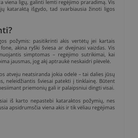
a viena ligų, galinti lemti regėjimo praradimą. Vis
jų kataraktą išgydo, tad svarbiausia žinoti ligos
nti?
os požymis: pasitikrinti akis vertėtų jei kartais
ne, akina ryški šviesa ar dvejinasi vaizdas. Vis
rmuojantis simptomas – regėjimo sutrikimai, kai
ima jausmas, jog akį aptraukė neskaidri plėvelė.
os atveju neatsiranda jokia odelė – tai dalies jūsų
 neleidžiantis šviesai patekti į tinklainę. Būtent
esiimant priemonių gali ir palaipsniui dingti visai.
siai iš karto nepastebi kataraktos požymių, nes
usia apsidrumsčia viena akis ir tik vėliau regėjimas