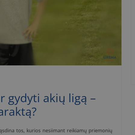
r gydyti akių ligą –
araktą?
 gąsdina tos, kurios nesiimant reikiamų priemonių