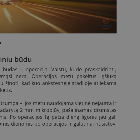
?
giniu būdu
 būdas – operacija. Vaistų, kurie praskaidrintų
ymąsi nėra. Operacijos metu pakeitus lęšiuką
bu žinoti, kad kuo ankstesnėje stadijoje atliekama
kėtis.
trumpa – jos metu naudojama vietinė nejautra ir
e padarytą 2 mm mikropjūvį pašalinamas drumstas
is. Po operacijos tą pačią dieną ligonis jau gali
mis dienomis po operacijos ir galutinai nusistovi