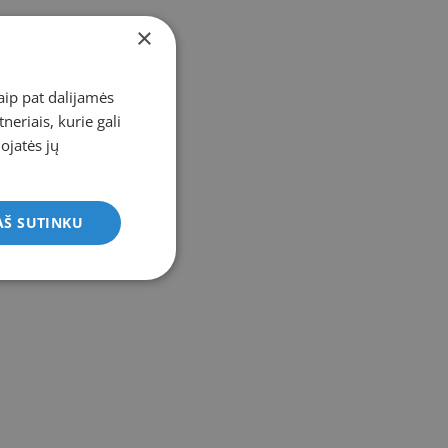
×
aip pat dalijamės
eriais, kurie gali
dojatės jų
AŠ SUTINKU