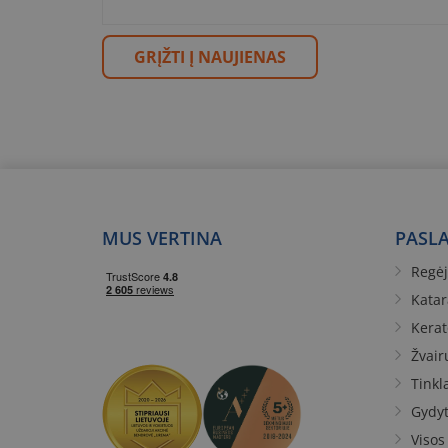
GRĮŽTI Į NAUJIENAS
MUS VERTINA
PASL
Regėj
Katar
Kera
Žvair
Tinkl
Gydyt
Visos