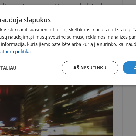
arakta, nustatyta nėra. Manoma, kad tai lemia
uke, jo struktūros pakitimai bėgant metams, taip
 odos uždegimas, neurodermintas, sklerodermija. Be
 naudoja slapukus
lėmis dozėmis vartojami hormoniniai vaistai.
s siekdami suasmeninti turinį, skelbimus ir analizuoti srautą. T
jūsų naudojimąsi mūsų svetaine su mūsų reklamos ir analizės partn
a informacija, kurią jiems pateikėte arba kurią jie surinko, kai nau
vatumo politika
ETALIAU
AŠ NESUTINKU