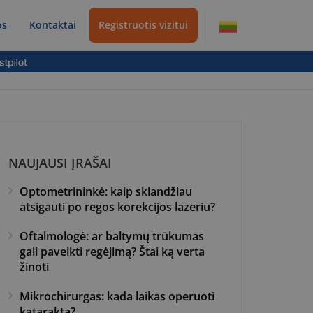
os
Kontaktai
Registruotis vizitui
NAUJAUSI ĮRAŠAI
Optometrininkė: kaip sklandžiau
atsigauti po regos korekcijos lazeriu?
Oftalmologė: ar baltymų trūkumas
gali paveikti regėjimą? Štai ką verta
žinoti
Mikrochirurgas: kada laikas operuoti
kataraktą?