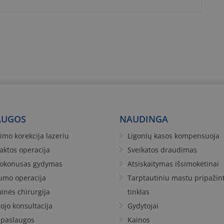
AUGOS
NAUDINGA
imo korekcija lazeriu
Ligonių kasos kompensuoja
aktos operacija
Sveikatos draudimas
tokonusas gydymas
Atsiskaitymas išsimokėtinai
umo operacija
Tarptautiniu mastu pripažint
ainės chirurgija
tinklas
ojo konsultacija
Gydytojai
 paslaugos
Kainos