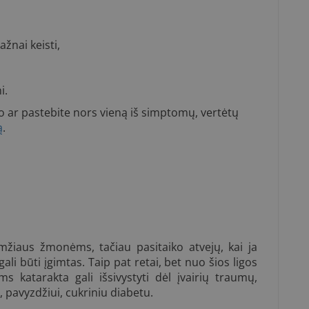
ažnai keisti,
i.
o ar pastebite nors vieną iš simptomų, vertėtų
ą
.
mžiaus žmonėms, tačiau pasitaiko atvejų, kai ja
ali būti įgimtas. Taip pat retai, bet nuo šios ligos
 katarakta gali išsivystyti dėl įvairių traumų,
pavyzdžiui, cukriniu diabetu.