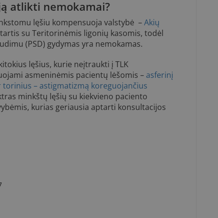
ją atlikti nemokamai?
lankstomu lęšiu kompensuoja valstybė –
Akių
tartis su Teritorinėmis ligonių kasomis, todėl
raudimu (PSD) gydymas yra nemokamas.
kitokius lęšius, kurie neįtraukti į TLK
uojami asmeninėmis pacientų lėšomis –
asferinį
 ar torinius – astigmatizmą koreguojančius
tras minkštų lęšių su kiekvieno paciento
vybėmis, kurias geriausia aptarti konsultacijos
7