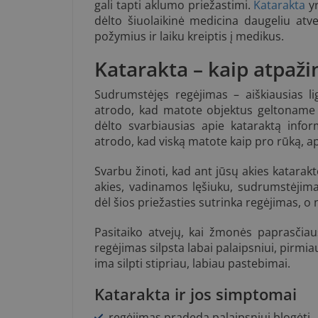
gali tapti aklumo priežastimi.
Katarakta
yr
dėlto šiuolaikinė medicina daugeliu atve
požymius ir laiku kreiptis į medikus.
Katarakta – kaip atpaži
Sudrumstėjęs regėjimas – aiškiausias lig
atrodo, kad matote objektus geltoname fo
dėlto svarbiausias apie kataraktą info
atrodo, kad viską matote kaip pro rūką, ap
Svarbu žinoti, kad ant jūsų akies katarakt
akies, vadinamos lęšiuku, sudrumstėjimas,
dėl šios priežasties sutrinka regėjimas, o n
Pasitaiko atvejų, kai žmonės paprasčiau
regėjimas silpsta labai palaipsniui, pirmia
ima silpti stipriau, labiau pastebimai.
Katarakta ir jos simptomai
regėjimas pradeda palaipsniui blogėti,