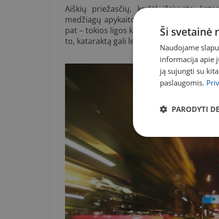
Aiškių priežasčių, kodėl išsivysto kat
medžiagų apykaitos sutrikimas akies lęši
pat – tokios ligos kaip cukraligė, lėtinis
Ši svetainė
to, kataraktą gali lemti ir ilgą laiką dide
Naudojame slapuku
informacija apie 
ją sujungti su kit
paslaugomis.
Pri
PARODYTI D