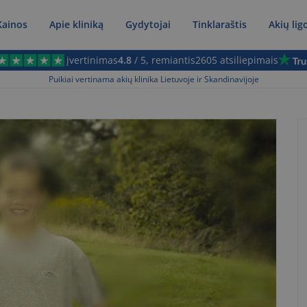
Kainos
Apie kliniką
Gydytojai
Tinklaraštis
Akių lig
įvertinimas
4.8
/ 5, remiantis
2605 atsiliepimais
Puikiai vertinama akių klinika Lietuvoje ir Skandinavijoje