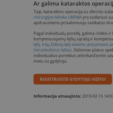
Ar galima kataraktos operaci
Taip, k
ataraktos operaciją su sferiniu su
chirurgijos klinika LIREMA
yra sudariusi su
apdraustiems privalomuoju sveikatos d
Pagal individualų poreikį, galima rinktis ir 
kompensuojamų lęšių sąrašą ir kompens
lęšį, trijų židinių lęšį visiems atstumams
intraokulinius lęšius
.
Siūlomas platus spek
individualius poreikius atitinkančiomis sa
metu su gydytoju.
REGISTRUOTIS GYDYTOJO VIZITUI
Informacija atnaujinta:
2019-02-15 14:0