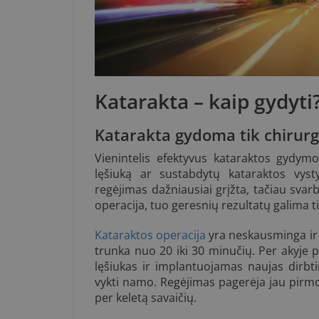
Katarakta – kaip gydyti
Katarakta gydoma tik chirur
Vienintelis efektyvus kataraktos gydymo
lęšiuką ar sustabdytų kataraktos vyst
regėjimas dažniausiai grįžta, tačiau svar
operacija, tuo geresnių rezultatų galima ti
Kataraktos operacija
yra neskausminga ir 
trunka nuo 20 iki 30 minučių. Per akyj
lęšiukas ir implantuojamas naujas dirbtin
vykti namo. Regėjimas pagerėja jau pirmo
per keletą savaičių.