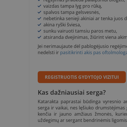
vaizdas tampa lyg pro rūką,
spalvos tampa gelsvesnės,
nebetinka senieji akiniai ar tenka juos d
akina ryški šviesa,
sunku vairuoti tamsiu paros metu,
atsiranda dvejinimas, žiūrint viena akim
Jei nerimaujaute dėl pablogėjusio regėjim
nedelsti ir
pasitikrinti akis pas oftolmolog
REGISTRUOTIS GYDYTOJO VIZITUI
Kas dažniausiai serga?
Katarakta paprastai būdinga vyresnio a
serga ir vaikai, nes lęšiuko drumstėjimas g
kenčia ir jauno amžiaus žmonės, kuriems
uždegimų ar sergant bendrinėmis ligomis, 