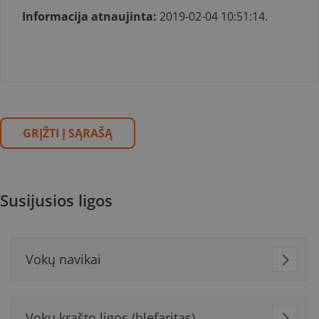
Informacija atnaujinta:
2019-02-04 10:51:14.
GRĮŽTI Į SĄRAŠĄ
Susijusios ligos
Vokų navikai
Vokų krašto ligos (blefaritas)