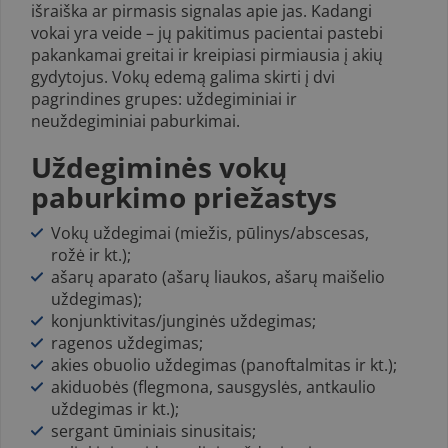
išraiška ar pirmasis signalas apie jas. Kadangi
vokai yra veide – jų pakitimus pacientai pastebi
pakankamai greitai ir kreipiasi pirmiausia į akių
gydytojus. Vokų edemą galima skirti į dvi
pagrindines grupes: uždegiminiai ir
neuždegiminiai paburkimai.
Uždegiminės vokų
paburkimo priežastys
Vokų uždegimai (miežis, pūlinys/abscesas,
rožė ir kt.);
ašarų aparato (ašarų liaukos, ašarų maišelio
uždegimas);
konjunktivitas/junginės uždegimas;
ragenos uždegimas;
akies obuolio uždegimas (panoftalmitas ir kt.);
aki­duobės (flegmona, sausgyslės, antkaulio
uždegimas ir kt.);
sergant ūminiais sinusitais;