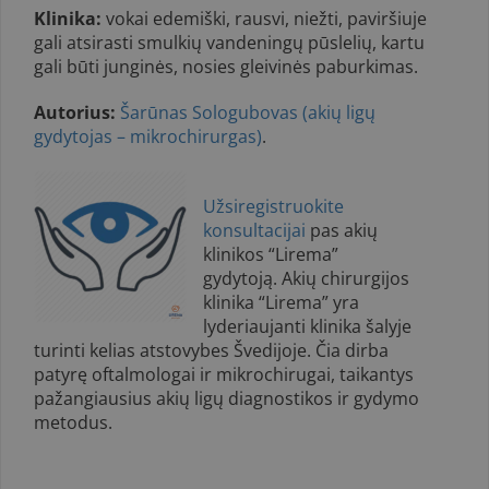
Klinika:
vokai edemiški, rausvi, niežti, paviršiuje
gali atsirasti smulkių vandeningų pūslelių, kartu
gali būti junginės, nosies gleivinės paburkimas.
Autorius:
Šarūnas Sologubovas (akių ligų
gydytojas – mikrochirurgas)
.
Užsiregistruokite
konsultacijai
pas akių
klinikos “Lirema”
gydytoją. Akių chirurgijos
klinika “Lirema” yra
lyderiaujanti klinika šalyje
turinti kelias atstovybes Švedijoje. Čia dirba
patyrę oftalmologai ir mikrochirugai, taikantys
pažangiausius akių ligų diagnostikos ir gydymo
metodus.