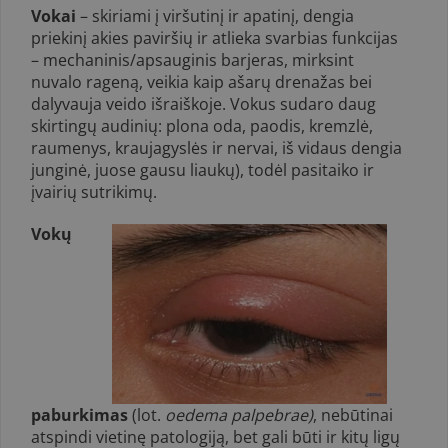
Vokai
– skiriami į viršutinį ir apatinį, dengia
priekinį akies paviršių ir atlieka svarbias funkcijas
– mechaninis/apsauginis barjeras, mirksint
nuvalo rageną, veikia kaip ašarų drenažas bei
dalyvauja veido išraiškoje. Vokus sudaro daug
skirtingų audinių: plona oda, paodis, kremzlė,
raumenys, kraujagyslės ir nervai, iš vidaus dengia
junginė, juose gausu liaukų), todėl pasitaiko ir
įvairių sutrikimų.
Vokų
paburkimas
(lot.
oedema palpebrae)
, nebūtinai
atspindi vietinę patologiją, bet gali būti ir kitų ligų