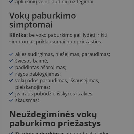
aplinkinių veido audinių uždegimai.
Vokų paburkimo
simptomai
Klinika:
be voko paburkimo gali lydėti ir kiti
simptomai, priklausomai nuo priežasties:
akies sudirgimas, niežėjimas, paraudimas;
šviesos baimė;
padidintas ašarojimas;
regos pablogėjimas;
vokų odos paraudimas, išsausėjimas,
pleiskanojimas;
įvairaus pobūdžio išskyros iš akies;
skausmas;
Neuždegiminės vokų
paburkimo priežastys
Stazinis paburkimas
atsiranda atsiradus