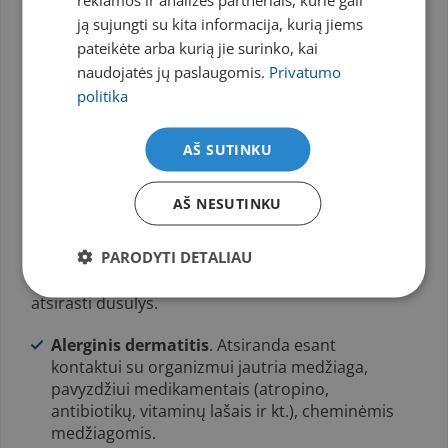
gali būti grįžtantis vokų paburkimas.
ją sujungti su kita informacija, kurią jiems
pateikėte arba kurią jie surinko, kai
Angioedema
(lot.
oedema Quincke
) —
naudojatės jų paslaugomis.
Privatumo
paburkimas atsirandantis, dėl kraujagyslių
pralaidumo padidėjimo, dažniausiai siejama
politika
su padidinto jautrumo reakcijomis. Paburkimą
sukeliantys veiksniai gali būti labai įvai­rūs:
AŠ SUTINKU
maisto alergenai, vabzdžių įkandimai, trauma
ar medikamentai
AŠ NESUTINKU
Klinika:
paburkimas atsiranda greitai,
dažniausiai abipus, bet asimetriškai. Pacientas
PARODYTI DETALIAU
gali jausti padidintą jautrumą edemos vietoje,
švelnų niežulį, jei burksta kvėpavimo takai – gali
atsirasti dusulys.
Alerginis dermatitis
. Atsiranda esant
kontaktui su organizmui jautria medžiaga,
pavyzdžiui medikamentais (atropino,
antibiotikų, vitaminų lašais ir kt.), cheminėmis
medžiagomis.