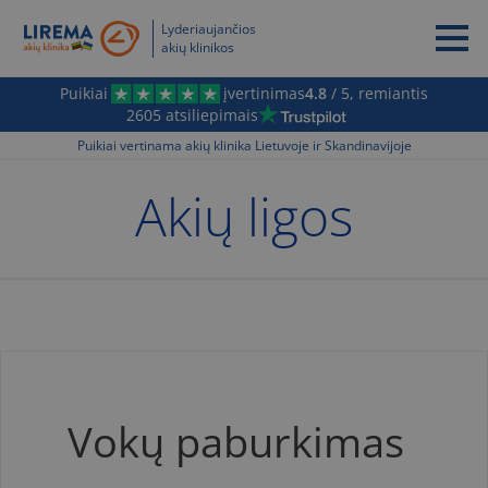
Lyderiaujančios
akių klinikos
Puikiai
įvertinimas
4.8
/ 5, remiantis
2605 atsiliepimais
Puikiai vertinama akių klinika Lietuvoje ir Skandinavijoje
Akių ligos
Vokų paburkimas