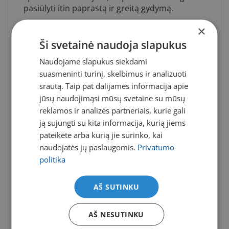
pasiūlyti itin paprastą ir greitą gydymą.
×
„Lazerinė vitreolizė – tai neskausminga, vietine
nejautra atliekama procedūra, trunkanti vos
Ši svetainė naudoja slapukus
15–20 minučių. Prieš procedūrą akys yra
Naudojame slapukus siekdami
nujautrinamos akių lašais, todėl procedūros
suasmeninti turinį, skelbimus ir analizuoti
metu pacientas nejaučia nemalonių pojūčių ar
skausmo“, – tvirtina dr. Vilija Danilevičienė.
srautą. Taip pat dalijamės informacija apie
jūsų naudojimąsi mūsų svetaine su mūsų
Anot chirurgės, po lazerinės vitreolizės
reklamos ir analizės partneriais, kurie gali
procedūros įprastai paciento veiklai
ją sujungti su kita informacija, kurią jiems
apribojimų nėra, jis iškart gali gyventi sau
pateikėte arba kurią jie surinko, kai
įprastą gyvenimą, o procedūros efektą galima
naudojatės jų paslaugomis.
Privatumo
vertinti jau po kelių dienų.
politika
Pasitaiko, kad pastebėję panašius simptomus
pacientai atvyksta iškart nusiteikę procedūrai,
AŠ SUTINKU
tačiau ar ji tikslinga, vertina akių ligų gydytojas
konsultacijos metu, atlikus išsamius paciento
AŠ NESUTINKU
regos tyrimus.