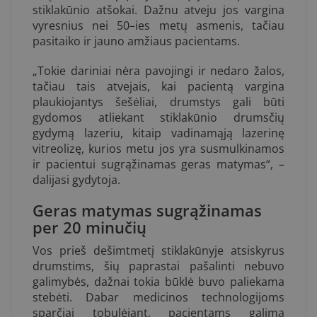
stiklakūnio atšokai. Dažnu atveju jos vargina
vyresnius nei 50–ies metų asmenis, tačiau
pasitaiko ir jauno amžiaus pacientams.
„Tokie dariniai nėra pavojingi ir nedaro žalos,
tačiau tais atvejais, kai pacientą vargina
plaukiojantys šešėliai, drumstys gali būti
gydomos atliekant stiklakūnio drumsčių
gydymą lazeriu, kitaip vadinamąją lazerinę
vitreolizę, kurios metu jos yra susmulkinamos
ir pacientui sugrąžinamas geras matymas“, –
dalijasi gydytoja.
Geras matymas sugrąžinamas
per 20 minučių
Vos prieš dešimtmetį stiklakūnyje atsiskyrus
drumstims, šių paprastai pašalinti nebuvo
galimybės, dažnai tokia būklė buvo paliekama
stebėti. Dabar medicinos technologijoms
sparčiai tobulėjant, pacientams galima