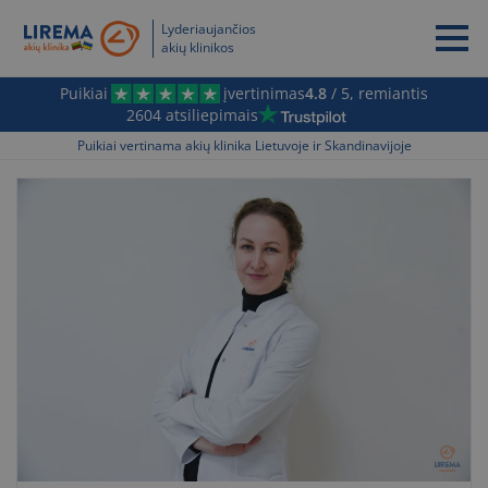
Lyderiaujančios
akių klinikos
Puikiai
įvertinimas
4.8
/ 5, remiantis
2604 atsiliepimais
Puikiai vertinama akių klinika Lietuvoje ir Skandinavijoje