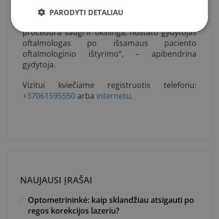
„Lazerinė vitreolizė gali būti taikoma ne visais
PARODYTI DETALIAU
atvejais, esant stiklakūnio drumstims. Ar
procedūra saugi ir tikslinga, nustato gydytojas
oftalmologas po išsamaus paciento
oftalmologinio ištyrimo“, – apibendrina
gydytoja.
Vizitui kviečiame registruotis telefonu:
+37061595550
arba
internetu
.
NAUJAUSI ĮRAŠAI
Optometrininkė: kaip sklandžiau atsigauti po
regos korekcijos lazeriu?