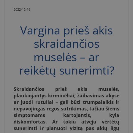
2022-12-16
Vargina prieš akis
skraidančios
muselės – ar
reikėtų sunerimti?
Skraidančios prieš akis muselės,
plaukiojantys kirminėliai, žaibavimas akyse
ar juodi rutuliai – gali būti trumpalaikis ir
nepavojingas regos sutrikimas, tačiau šiems
simptomams kartojantis, kyla
diskomfortas. Ar tokiu atveju vertėtų
sunerimti ir planuoti vizitą pas akių ligų