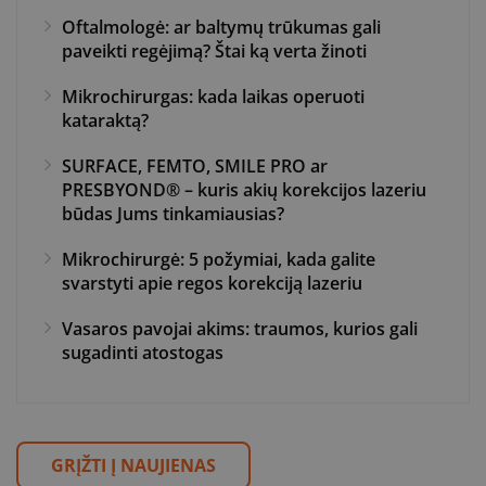
Oftalmologė: ar baltymų trūkumas gali
paveikti regėjimą? Štai ką verta žinoti
Mikrochirurgas: kada laikas operuoti
kataraktą?
SURFACE, FEMTO, SMILE PRO ar
PRESBYOND® – kuris akių korekcijos lazeriu
būdas Jums tinkamiausias?
Mikrochirurgė: 5 požymiai, kada galite
svarstyti apie regos korekciją lazeriu
Vasaros pavojai akims: traumos, kurios gali
sugadinti atostogas
GRĮŽTI Į NAUJIENAS