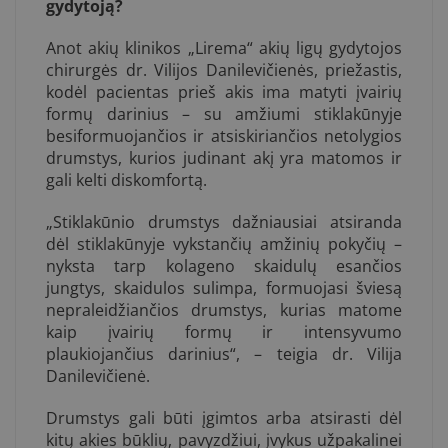
gydytoją?
Anot akių klinikos „Lirema“ akių ligų gydytojos
chirurgės dr. Vilijos Danilevičienės, priežastis,
kodėl pacientas prieš akis ima matyti įvairių
formų darinius – su amžiumi stiklakūnyje
besiformuojančios ir atsiskiriančios netolygios
drumstys, kurios judinant akį yra matomos ir
gali kelti diskomfortą.
„Stiklakūnio drumstys dažniausiai atsiranda
dėl stiklakūnyje vykstančių amžinių pokyčių –
nyksta tarp kolageno skaidulų esančios
jungtys, skaidulos sulimpa, formuojasi šviesą
nepraleidžiančios drumstys, kurias matome
kaip įvairių formų ir intensyvumo
plaukiojančius darinius“, – teigia dr. Vilija
Danilevičienė.
Drumstys gali būti įgimtos arba atsirasti dėl
kitų akies būklių, pavyzdžiui, įvykus užpakalinei