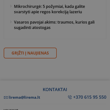
Mikrochirurgė: 5 požymiai, kada galite
svarstyti apie regos korekciją lazeriu
Vasaros pavojai akims: traumos, kurios gali
sugadinti atostogas
GRĮŽTI Į NAUJIENAS
KONTAKTAI
+370 615 95 550
lirema@lirema.lt