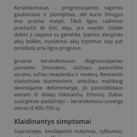
Keratokonusas – progresuojantis ragenos
gaubimasis ir plonėjimas, dėl kurio žmogus
ima prastai matyti. Tiksli ligos radimosi
priežastis iki šiol, deja, yra neaiški. Didele
dalimi ji siejama su genetika. Įvairios alerginės
akių būklės, nuolatinis akių trynimas taip pat
prisideda prie ligos progreso.
Įprastai keratokonusas diagnozuojamas
jauniems žmonėms, dažniau pasireiškia
vyrams, tačiau neaplenkia ir moterų. Remiantis
statistiniais duomenimis, anksčiau, maždaug
devintajame dešimtmetyje, jis pasireikšdavo
vienam iš dviejų tūkstančių žmonių. Dabar
susirgimas padažnėjo – keratokonusu suserga
vienas iš 400–700–ų.
Klaidinantys simptomai
Suprastėjęs, besiliejantis matymas, ryškumas,