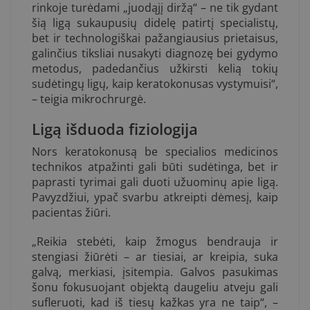
rinkoje turėdami „juodąjį diržą“ – ne tik gydant
šią ligą sukaupusių didelę patirtį specialistų,
bet ir technologiškai pažangiausius prietaisus,
galinčius tiksliai nusakyti diagnozę bei gydymo
metodus, padedančius užkirsti kelią tokių
sudėtingų ligų, kaip keratokonusas vystymuisi“,
– teigia mikrochrurgė.
Ligą išduoda fiziologija
Nors keratokonusą be specialios medicinos
technikos atpažinti gali būti sudėtinga, bet ir
paprasti tyrimai gali duoti užuominų apie ligą.
Pavyzdžiui, ypač svarbu atkreipti dėmesį, kaip
pacientas žiūri.
„Reikia stebėti, kaip žmogus bendrauja ir
stengiasi žiūrėti – ar tiesiai, ar kreipia, suka
galvą, merkiasi, įsitempia. Galvos pasukimas
šonu fokusuojant objektą daugeliu atveju gali
sufleruoti, kad iš tiesų kažkas yra ne taip“, –