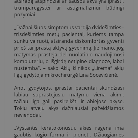
atsiradę atspindžiai ar sausos akys yra įprasti,
trumparegystei ar astigmatizmui būdingi
požymiai.
„Dažnai šiuos simptomus vardija dvidešimties–
trisdešimties metų pacientai, kuriems tampa
sunku vairuoti, atsiranda diskomfortas gyventi
prieš tai įprastą aktyvų gyvenimą. Jie mano, jog
matymas prastėja dėl nuolatinio naudojimosi
kompiuteriu, o išgirdę netipinę diagnozę, labai
nustemba“, – sako Akių klinikos „Lirema“ akių
ligų gydytoja mikrochirurgė Lina Socevičienė.
Anot gydytojos, įprastai pacientai skundžiasi
labiau suprastėjusiu matymu viena akimi,
tačiau liga gali pasireikšti ir abiejose akyse.
Tokiu atveju akys dažniausiai pažeidžiamos
nevienodai.
„Vystantis keratokonusui, akies ragena ima
gaubtis kūgio forma ir plonėti. Džiaugiamės