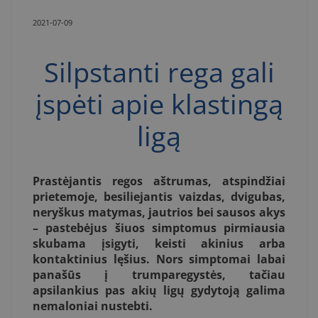
2021-07-09
Silpstanti rega gali
įspėti apie klastingą
ligą
Prastėjantis regos aštrumas, atspindžiai
prietemoje, besiliejantis vaizdas, dvigubas,
neryškus matymas, jautrios bei sausos akys
– pastebėjus šiuos simptomus pirmiausia
skubama įsigyti, keisti akinius arba
kontaktinius lęšius. Nors simptomai labai
panašūs į trumparegystės, tačiau
apsilankius pas akių ligų gydytoją galima
nemaloniai nustebti.