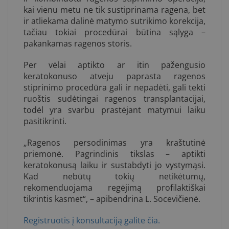
kai vienu metu ne tik sustiprinama ragena, bet
ir atliekama dalinė matymo sutrikimo korekcija,
tačiau tokiai procedūrai būtina sąlyga –
pakankamas ragenos storis.
Per vėlai aptikto ar itin pažengusio
keratokonuso atveju paprasta ragenos
stiprinimo procedūra gali ir nepadėti, gali tekti
ruoštis sudėtingai ragenos transplantacijai,
todėl yra svarbu prastėjant matymui laiku
pasitikrinti.
„Ragenos persodinimas yra kraštutinė
priemonė. Pagrindinis tikslas – aptikti
keratokonusą laiku ir sustabdyti jo vystymąsi.
Kad nebūtų tokių netikėtumų,
rekomenduojama regėjimą profilaktiškai
tikrintis kasmet“, – apibendrina L. Socevičienė.
Registruotis į konsultaciją galite čia.