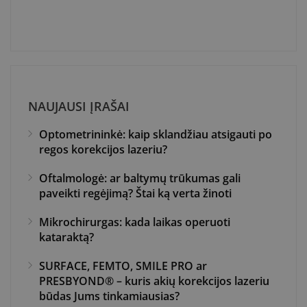
NAUJAUSI ĮRAŠAI
Optometrininkė: kaip sklandžiau atsigauti po
regos korekcijos lazeriu?
Oftalmologė: ar baltymų trūkumas gali
paveikti regėjimą? Štai ką verta žinoti
Mikrochirurgas: kada laikas operuoti
kataraktą?
SURFACE, FEMTO, SMILE PRO ar
PRESBYOND® – kuris akių korekcijos lazeriu
būdas Jums tinkamiausias?