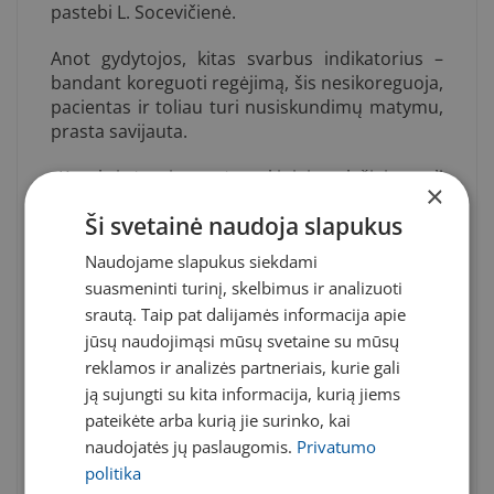
pastebi L. Socevičienė.
Anot gydytojos, kitas svarbus indikatorius –
bandant koreguoti regėjimą, šis nesikoreguoja,
pacientas ir toliau turi nusiskundimų matymu,
prasta savijauta.
„Korekcinė priemonė – akiniai ar lęšiai – gali
×
puikiai atitikti specialisto nustatytas dioptrijas,
Ši svetainė naudoja slapukus
tačiau žmogus vis tiek jaus diskomfortą ir
matys prastai. Dėl to gali prasidėti ir galvos
Naudojame slapukus siekdami
skausmai“, – tikslina mikrochirugė.
suasmeninti turinį, skelbimus ir analizuoti
srautą. Taip pat dalijamės informacija apie
Toli pažengęs keratokonusas palieka ragenoje
jūsų naudojimąsi mūsų svetaine su mūsų
vadinamąsias Vogto strijas, ragena randėja ir
reklamos ir analizės partneriais, kurie gali
kūgio formos išsigaubimas būna matomas
plika akimi. Tokiu atveju ligą žmogus įtarti gali
ją sujungti su kita informacija, kurią jiems
ir pats.
pateikėte arba kurią jie surinko, kai
naudojatės jų paslaugomis.
Privatumo
Gelbėja šiuolaikinės
politika
technologijos