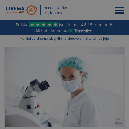
Lyderiaujančios
akių klinikos
Puikiai
įvertinimas
4.8
/ 5, remiantis
2605 atsiliepimais
Puikiai vertinama akių klinika Lietuvoje ir Skandinavijoje