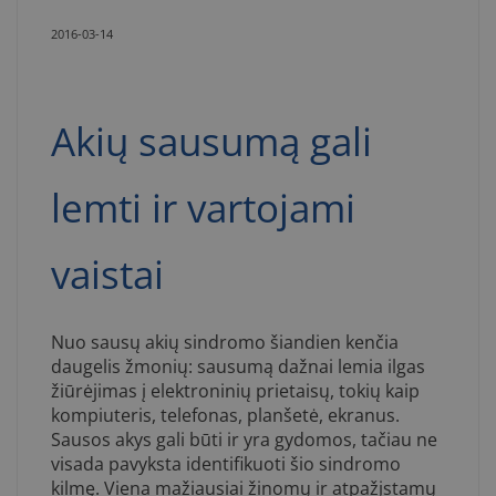
2016-03-14
Akių sausumą gali
lemti ir vartojami
vaistai
Nuo sausų akių sindromo šiandien kenčia
daugelis žmonių: sausumą dažnai lemia ilgas
žiūrėjimas į elektroninių prietaisų, tokių kaip
kompiuteris, telefonas, planšetė, ekranus.
Sausos akys gali būti ir yra gydomos, tačiau ne
visada pavyksta identifikuoti šio sindromo
kilmę. Viena mažiausiai žinomų ir atpažįstamų