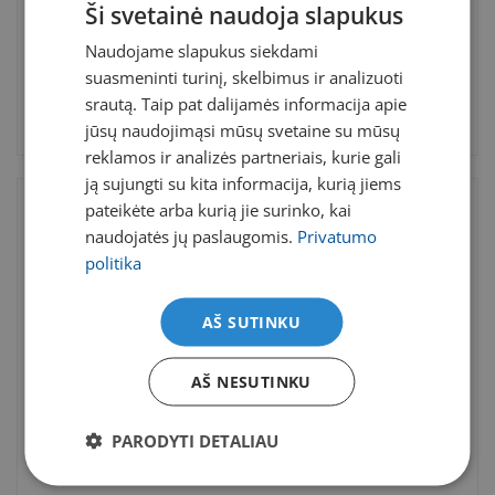
smegenų dalis, gali daryti įtaką ir įprastoms
Ši svetainė naudoja slapukus
regos funkcijoms, dėl kurių dvejinasi vaizdas ir
Naudojame slapukus siekdami
akys tampa jautresnės.
suasmeninti turinį, skelbimus ir analizuoti
srautą. Taip pat dalijamės informacija apie
jūsų naudojimąsi mūsų svetaine su mūsų
reklamos ir analizės partneriais, kurie gali
ją sujungti su kita informacija, kurią jiems
pateikėte arba kurią jie surinko, kai
naudojatės jų paslaugomis.
Privatumo
NAUJAUSI ĮRAŠAI
politika
Optometrininkė: kaip sklandžiau atsigauti po
regos korekcijos lazeriu?
AŠ SUTINKU
Oftalmologė: ar baltymų trūkumas gali
AŠ NESUTINKU
paveikti regėjimą? Štai ką verta žinoti
Mikrochirurgas: kada laikas operuoti
PARODYTI DETALIAU
kataraktą?