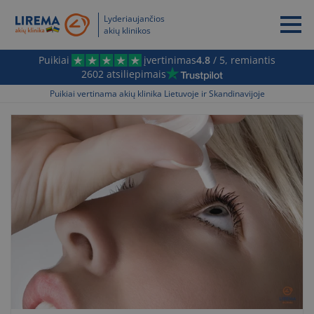
Lyderiaujančios
akių klinikos
Puikiai
įvertinimas
4.8
/ 5, remiantis
2602 atsiliepimais
Puikiai vertinama akių klinika Lietuvoje ir Skandinavijoje