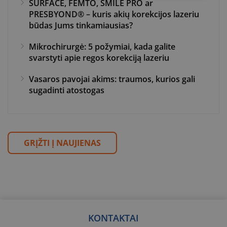
SURFACE, FEMTO, SMILE PRO ar
PRESBYOND® – kuris akių korekcijos lazeriu
būdas Jums tinkamiausias?
Mikrochirurgė: 5 požymiai, kada galite
svarstyti apie regos korekciją lazeriu
Vasaros pavojai akims: traumos, kurios gali
sugadinti atostogas
GRĮŽTI Į NAUJIENAS
KONTAKTAI