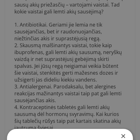
sausų akių priežasčių – vartojami vaistai. Tad
kokie vaistai gali lemti akių sausėjimą?
1. Antibiotikai. Geriami jie lemia ne tik
sausėjančias, bet ir raudonuojančias,
niežtinčias akis ir suprastėjusią regą.
2. Skausmą malšinantys vaistai, tokie kaip
ibuprofenas, gali lemti akių sausumą, neryškų
vaizdą ir net suprastėjusį gebėjimą skirti
spalvas. Jei jūsų regą neigiamai veikia būtent
šie vaistai, stenkitės gerti mažesnes dozes ir
užsigerti jas dideliu kiekiu vandens.
3. Antialergenai. Parodaksalu, bet alergines
reakcijas mažinantys vaistai taip pat gali lemti
sausėjančias akis.
4. Kontraceptinės tabletės gali lemti akių
sausumą dėl hormonų svyravimų. Kai kurios
šių tablečių rūšys taip pat kartais skatina akių
jautrumą šviesai.
×
5. Antidepresantai, veikiantys tam tikras