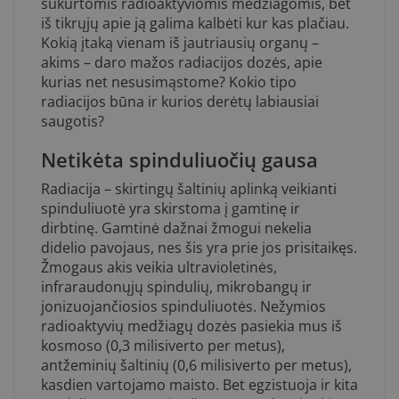
sukurtomis radioaktyviomis medžiagomis, bet
iš tikrųjų apie ją galima kalbėti kur kas plačiau.
Kokią įtaką vienam iš jautriausių organų –
akims – daro mažos radiacijos dozės, apie
kurias net nesusimąstome? Kokio tipo
radiacijos būna ir kurios derėtų labiausiai
saugotis?
Netikėta spinduliuočių gausa
Radiacija – skirtingų šaltinių aplinką veikianti
spinduliuotė yra skirstoma į gamtinę ir
dirbtinę. Gamtinė dažnai žmogui nekelia
didelio pavojaus, nes šis yra prie jos prisitaikęs.
Žmogaus akis veikia ultravioletinės,
infraraudonųjų spindulių, mikrobangų ir
jonizuojančiosios spinduliuotės. Nežymios
radioaktyvių medžiagų dozės pasiekia mus iš
kosmoso (0,3 milisiverto per metus),
antžeminių šaltinių (0,6 milisiverto per metus),
kasdien vartojamo maisto. Bet egzistuoja ir kita