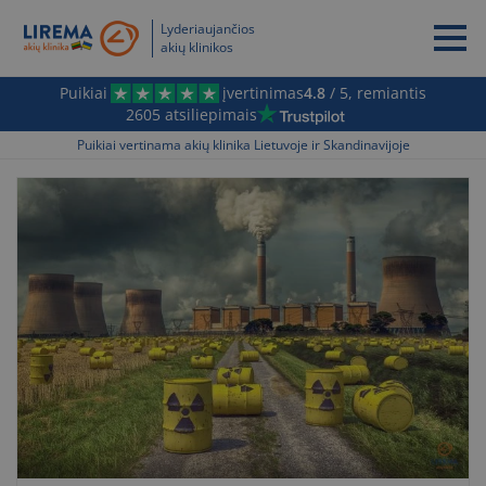
Lyderiaujančios
akių klinikos
Puikiai
įvertinimas
4.8
/ 5, remiantis
2605 atsiliepimais
Puikiai vertinama akių klinika Lietuvoje ir Skandinavijoje