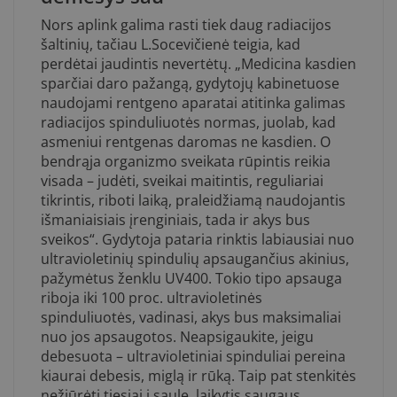
Nors aplink galima rasti tiek daug radiacijos
šaltinių, tačiau L.Socevičienė teigia, kad
perdėtai jaudintis nevertėtų. „Medicina kasdien
sparčiai daro pažangą, gydytojų kabinetuose
naudojami rentgeno aparatai atitinka galimas
radiacijos spinduliuotės normas, juolab, kad
asmeniui rentgenas daromas ne kasdien. O
bendrąja organizmo sveikata rūpintis reikia
visada – judėti, sveikai maitintis, reguliariai
tikrintis, riboti laiką, praleidžiamą naudojantis
išmaniaisiais įrenginiais, tada ir akys bus
sveikos“. Gydytoja pataria rinktis labiausiai nuo
ultravioletinių spindulių apsaugančius akinius,
pažymėtus ženklu UV400. Tokio tipo apsauga
riboja iki 100 proc. ultravioletinės
spinduliuotės, vadinasi, akys bus maksimaliai
nuo jos apsaugotos. Neapsigaukite, jeigu
debesuota – ultravioletiniai spinduliai pereina
kiaurai debesis, miglą ir rūką. Taip pat stenkitės
nežiūrėti tiesiai į saulę, laikytis saugaus