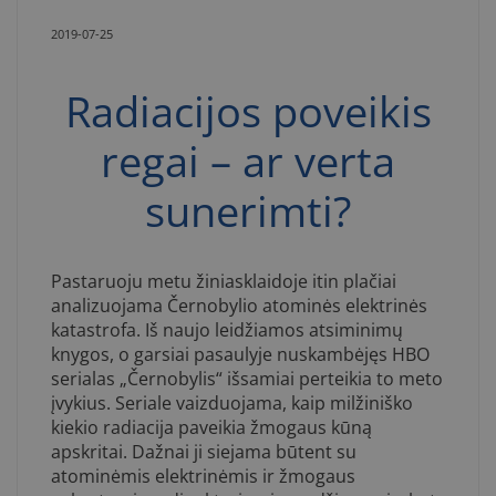
2019-07-25
Radiacijos poveikis
regai – ar verta
sunerimti?
Pastaruoju metu žiniasklaidoje itin plačiai
analizuojama Černobylio atominės elektrinės
katastrofa. Iš naujo leidžiamos atsiminimų
knygos, o garsiai pasaulyje nuskambėjęs HBO
serialas „Černobylis“ išsamiai perteikia to meto
įvykius. Seriale vaizduojama, kaip milžiniško
kiekio radiacija paveikia žmogaus kūną
apskritai. Dažnai ji siejama būtent su
atominėmis elektrinėmis ir žmogaus