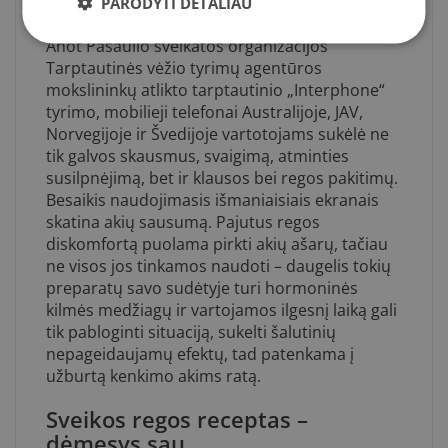
net ne po vieną, jie yra didžiausias
PARODYTI DETALIAU
elektromagnetinių bangų radiacijos šaltinis.
Anot Pasaulio sveikatos organizacijos
Tarptautinės vėžio tyrimų agentūros
mokslininkų atlikto tarptautinio „Interphone“
tyrimo, mobilieji telefonai Australijoje, JAV,
Norvegijoje ir Švedijoje vartotojams sukėlė ne
tik galvos skausmus, svaigimą, atminties
susilpnėjimą, bet ir klausos bei regos pakitimų.
Besaikis naudojimasis išmaniaisiais ekranais
skatina akių sausumą. Pajutus regos
diskomfortą puolama pirkti akių ašarų, tačiau
ne visos jos tinkamos naudoti – daugelis tokių
preparatų savo sudėtyje turi hormoninės
kilmės medžiagų ir vartojamos ilgesnį laiką gali
tik pabloginti situaciją, sukelti šalutinių
nepageidaujamų efektų, tad patenkama į
užburtą kenkimo akims ratą.
Sveikos regos receptas –
dėmesys sau