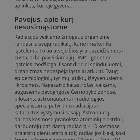
aplinkos, kurioje gyvena.
Pavojus, apie kurį
nesusimąstome
Radiacijos veikiamo žmogaus organizme
randasi laisvųjų radikalų, kurie ima kenkti
ląstelėms. Tokiu atveju šios yra pažeidžiamos ir
žūsta, arba paveikiama jų DNR – genetinė
ląstelės medžiaga. Esant didelei spinduliuotei,
organizmas nebespėja ląstelių atkurti. Daug
epidemiologinių tyrimų, atliktų išgyvenusiems
Hirosimos, Nagasakio katastrofas, vaikams,
augusiems pavojingose Černobylio zonose,
pilotams, astronautams ir radiologijos
specialistams, patvirtino radiacijos ir
kataraktos vystymosi sąsają. Astronautų
darbas kosmose pranoksta atominių elektrinių
darbuotojų patiriamą radiaciją – 10 kosmose
praleistų dienų atstoja tokį radiacijos kiekį, kokį