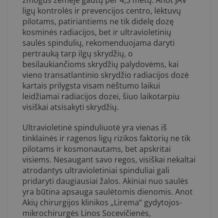
žmogus žemėje gautų per 4,3 metų. Anot JAV
ligų kontrolės ir prevencijos centro, lėktuvų
pilotams, patiriantiems ne tik didelę dozę
kosminės radiacijos, bet ir ultravioletinių
saulės spindulių, rekomenduojama daryti
pertrauką tarp ilgų skrydžių, o
besilaukiančioms skrydžių palydovėms, kai
vieno transatlantinio skrydžio radiacijos dozė
kartais prilygsta visam nėštumo laikui
leidžiamai radiacijos dozei, šiuo laikotarpiu
visiškai atsisakyti skrydžių.
Ultravioletinė spinduliuotė yra vienas iš
tinklainės ir ragenos ligų rizikos faktorių ne tik
pilotams ir kosmonautams, bet apskritai
visiems. Nesaugant savo regos, visiškai nekaltai
atrodantys ultravioletiniai spinduliai gali
pridaryti daugiausiai žalos. Akiniai nuo saulės
yra būtina apsauga saulėtomis dienomis. Anot
Akių chirurgijos klinikos „Lirema“ gydytojos-
mikrochirurgės Linos Socevičienės,