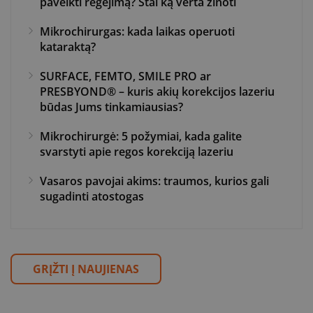
paveikti regėjimą? Štai ką verta žinoti
Mikrochirurgas: kada laikas operuoti
kataraktą?
SURFACE, FEMTO, SMILE PRO ar
PRESBYOND® – kuris akių korekcijos lazeriu
būdas Jums tinkamiausias?
Mikrochirurgė: 5 požymiai, kada galite
svarstyti apie regos korekciją lazeriu
Vasaros pavojai akims: traumos, kurios gali
sugadinti atostogas
GRĮŽTI Į NAUJIENAS