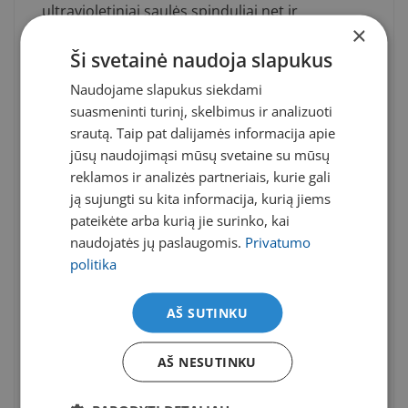
ultravioletiniai saulės spinduliai net ir
×
apniukusią dieną skverbiasi pro akies rageną ir,
filtruojami lęšiuko bei patekdami giliau į akį,
Ši svetainė naudoja slapukus
pasiekia tinklainę. Dėl šios priežasties, akis
Naudojame slapukus siekdami
ilgesnį laiką veikiant šiems spinduliams,
suasmeninti turinį, skelbimus ir analizuoti
padidėja tokių ligų, kaip fotokeratito (sniego
aklumo), kataraktos, makulos degeneracinės
srautą. Taip pat dalijamės informacija apie
(geltonosios dėmės), akių vokų odos vėžio,
jūsų naudojimąsi mūsų svetaine su mūsų
tinklainės, ragenos pažeidimų tikimybė. Nuo
reklamos ir analizės partneriais, kurie gali
vienų ligų galima išsisukti lengviau – pavyzdžiui,
ją sujungti su kita informacija, kurią jiems
fotokeratitas, nors ir sukelia diskomfortą –
pateikėte arba kurią jie surinko, kai
parausta ir intensyviai ašaroja akys, tačiau šie
naudojatės jų paslaugomis.
Privatumo
simptomai retai virsta komplikacijomis – tačiau
politika
kitos regai gali turėti rimtų pasekmių.
Taip pat regėjimui kenkia minėtosios
AŠ SUTINKU
mikrobangos, kurių akys sugeria ypač daug
kasdien vis daugiau laiko praleidžiant prie
AŠ NESUTINKU
kompiuterių ar išmaniųjų telefonų. Kadangi
kiekvienas namuose išmaniųjų įrenginių turime