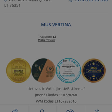
LT-76351
MUS VERTINA
Lietuvos ir Vokietijos UAB „Lirema“
Įmonės kodas 110728268
PVM kodas LT107282610
A. s. LT407300010000180435,