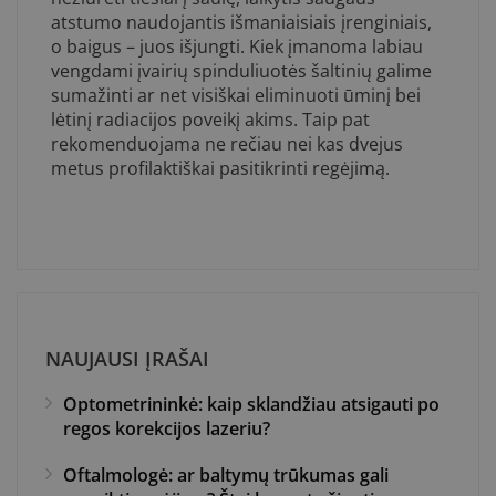
atstumo naudojantis išmaniaisiais įrenginiais,
o baigus – juos išjungti. Kiek įmanoma labiau
vengdami įvairių spinduliuotės šaltinių galime
sumažinti ar net visiškai eliminuoti ūminį bei
lėtinį radiacijos poveikį akims. Taip pat
rekomenduojama ne rečiau nei kas dvejus
metus profilaktiškai pasitikrinti regėjimą.
NAUJAUSI ĮRAŠAI
Optometrininkė: kaip sklandžiau atsigauti po
regos korekcijos lazeriu?
Oftalmologė: ar baltymų trūkumas gali