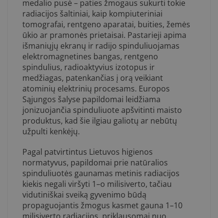
medalio pusė – paties žmogaus sukurti tokie
radiacijos šaltiniai, kaip kompiuteriniai
tomografai, rentgeno aparatai, buities, žemės
ūkio ar pramonės prietaisai. Pastarieji apima
išmaniųjų ekranų ir radijo spinduliuojamas
elektromagnetines bangas, rentgeno
spindulius, radioaktyvius izotopus ir
medžiagas, patenkančias į orą veikiant
atominių elektrinių procesams. Europos
Sąjungos šalyse papildomai leidžiama
jonizuojančia spinduliuote apšvitinti maisto
produktus, kad šie ilgiau galiotų ar nebūtų
užpulti kenkėjų.
Pagal patvirtintus Lietuvos higienos
normatyvus, papildomai prie natūralios
spinduliuotės gaunamas metinis radiacijos
kiekis negali viršyti 1–o milisiverto, tačiau
vidutiniškai sveiką gyvenimo būdą
propaguojantis žmogus kasmet gauna 1–10
milisiverto radiacijos, priklausomai nuo