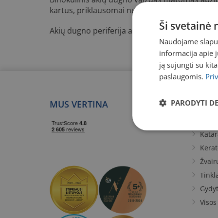
kartus, priklausomai nuo naudojamo lęšio diop
Ši svetainė
Akių dugno periferija apžiūrima naudojant tri
Naudojame slapuku
informacija apie 
ją sujungti su kit
paslaugomis.
Pri
PARODYTI D
MUS VERTINA
PASL
Regėj
Katar
Kera
Žvair
Tinkl
Gydyt
Visos