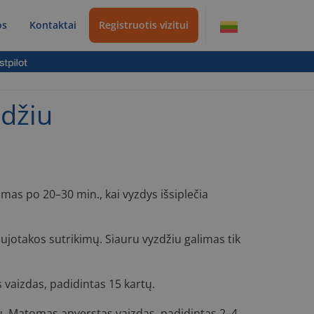
os
Kontaktai
Registruotis vizitui
zdžiu
mas po 20–30 min., kai vyzdys išsiplečia
ujotakos sutrikimų. Siauru vyzdžiu galimas tik
 vaizdas, padidintas 15 kartų.
u. Matomas apverstas vaizdas, padidintas 2–4