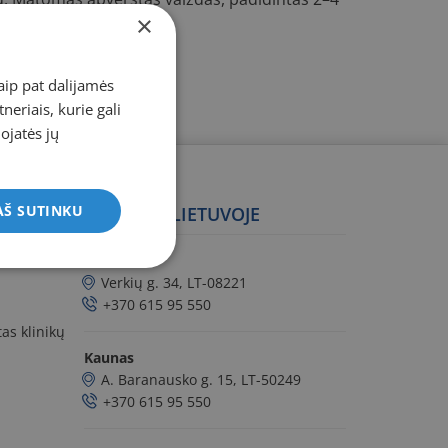
×
aip pat dalijamės
eriais, kurie gali
dojatės jų
AŠ SUTINKU
KLINIKOS LIETUVOJE
Vilnius
Verkių g. 34, LT-08221
+370 615 95 550
as klinikų
Kaunas
A. Baranausko g. 15, LT-50249
+370 615 95 550