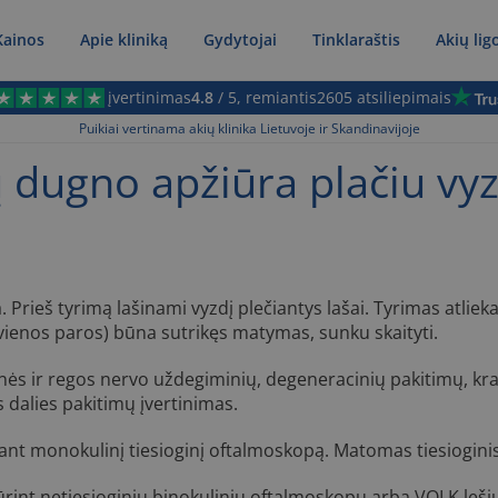
Kainos
Apie kliniką
Gydytojai
Tinklaraštis
Akių lig
įvertinimas
4.8
/ 5, remiantis
2605 atsiliepimais
Puikiai vertinama akių klinika Lietuvoje ir Skandinavijoje
 dugno apžiūra plačiu vy
rieš tyrimą lašinami vyzdį plečiantys lašai. Tyrimas atlieka
i vienos paros) būna sutrikęs matymas, sunku skaityti.
inės ir regos nervo uždegiminių, degeneracinių pakitimų, kra
s dalies pakitimų įvertinimas.
ant monokulinį tiesioginį oftalmoskopą. Matomas tiesioginis
rint netiesioginiu binokuliniu oftalmoskopu arba VOLK lęši