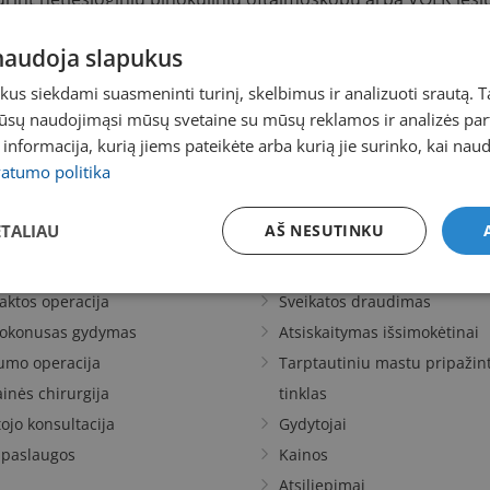
trijų.
 naudoja slapukus
jų veidrodžių Goldmano lęšį.
s siekdami suasmeninti turinį, skelbimus ir analizuoti srautą. T
jūsų naudojimąsi mūsų svetaine su mūsų reklamos ir analizės partn
a informacija, kurią jiems pateikėte arba kurią jie surinko, kai nau
vatumo politika
ETALIAU
AŠ NESUTINKU
AUGOS
NAUDINGA
imo korekcija lazeriu
Ligonių kasos kompensuoja
aktos operacija
Sveikatos draudimas
tokonusas gydymas
Atsiskaitymas išsimokėtinai
umo operacija
Tarptautiniu mastu pripažint
ainės chirurgija
tinklas
ojo konsultacija
Gydytojai
 paslaugos
Kainos
Atsiliepimai