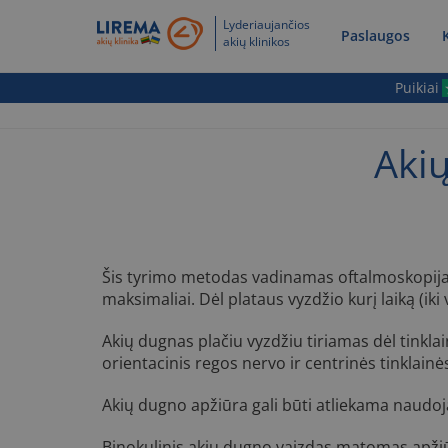
Lyderiaujančios
Paslaugos
akių klinikos
Puikiai
Akių
Šis tyrimo metodas vadinamas oftalmoskopija. P
maksimaliai. Dėl plataus vyzdžio kurį laiką (ik
Akių dugnas plačiu vyzdžiu tiriamas dėl tinkla
orientacinis regos nervo ir centrinės tinklainė
Akių dugno apžiūra gali būti atliekama naudoj
Binokulinis akių dugno vaizdas matomas apžiū