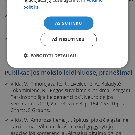
Cataract and Refractive Surgeons, Amsterdamas.
politika
2022 m. „Update in Neuro Ophthalmology
international Joint Conference with BEST Vol. 8“,
AŠ SUTINKU
Vilnius.
2022 m. 4th European Meeting of Young
AŠ NESUTINKU
Ophthalmologists, Briuselis.
PARODYTI DETALIAU
Publikacijos mokslo leidiniuose, pranešimai
Vilda, V.; Timofejavaitė, R.; Liveikienė, A.; Kaladytė-
Lokominienė, R. „Regos suvokimo sutrikimai, sergant
Parkinsono liga be demencijos“. Neurologijos
Seminarai . 2019, Vol. 23 Issue 3, p. 154–163. 10p. 2
Charts, 5 Graphs.
Vilda, V.; Ambrozaitienė, J. „Išplitusi plokščialąstelinė
carcinoma“. Vilniaus krašto akių ligų gydytojų
asociacijos konferencija „Aktualūs oftalmologijos