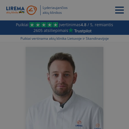
Lyderiaujančios
akių klinikos
Puikiai
įvertinimas
4.8
/ 5, remiantis
2605 atsiliepimais
Puikiai vertinama akių klinika Lietuvoje ir Skandinavijoje