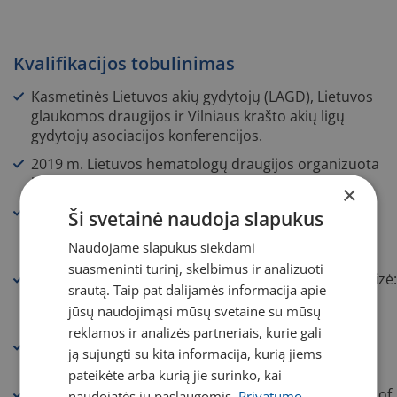
Kvalifikacijos tobulinimas
Kasmetinės Lietuvos akių gydytojų (LAGD), Lietuvos
glaukomos draugijos ir Vilniaus krašto akių ligų
gydytojų asociacijos konferencijos.
2019 m. Lietuvos hematologų draugijos organizuota
konferencija „Transplantacija“, Vilnius.
×
2021 m. LSMU konferencija „Racionalus antibiotikų
Ši svetainė naudoja slapukus
naudojimas, infekcinių komplikacijų ir uždegimo po
Naudojame slapukus siekdami
akių operacijų gydymas ir prevencija“.
suasmeninti turinį, skelbimus ir analizuoti
2021 m. Akių ligų konferencija „Klinikinių atvejų analizė:
srautą. Taip pat dalijamės informacija apie
Pandoros skrynia, ar galimybės tobulėti?“,
jūsų naudojimąsi mūsų svetaine su mūsų
Druskininkai.
reklamos ir analizės partneriais, kurie gali
2021 m. „Trumparegystės diagnostikos ir gydymo
ją sujungti su kita informacija, kurią jiems
aktualijos – kas pasikeitė pandemijos metais?“
pateikėte arba kurią jie surinko, kai
2021 m. The 39th Congress of the European Society of
naudojatės jų paslaugomis.
Privatumo