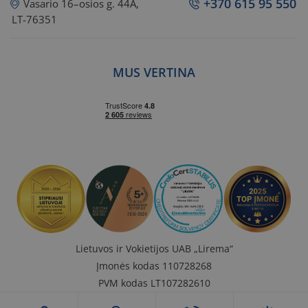
+370 615 95 550
Vasario 16–osios g. 44A,
LT-76351
MUS VERTINA
Lietuvos ir Vokietijos UAB „Lirema“
Įmonės kodas 110728268
PVM kodas LT107282610
A. s. LT407300010000180435,