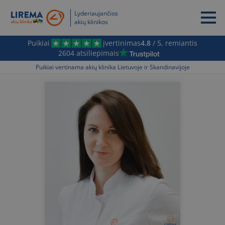
Lyderiaujančios
akių klinikos
Puikiai
įvertinimas
4.8
/ 5, remiantis
2604 atsiliepimais
Puikiai vertinama akių klinika Lietuvoje ir Skandinavijoje